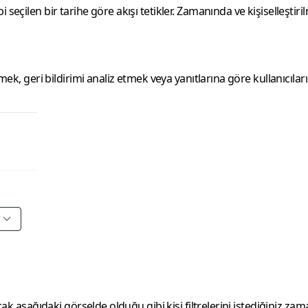
 seçilen bir tarihe göre akışı tetikler. Zamanında ve kişiselleşti
mek, geri bildirimi analiz etmek veya yanıtlarına göre kullanıcılar
cak aşağıdaki görselde olduğu gibi kişi filtrelerini istediğiniz zam