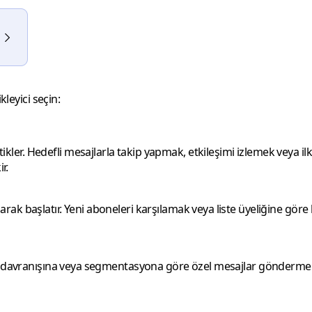
ikleyici
seçin:
etikler. Hedefli mesajlarla takip yapmak, etkileşimi izlemek veya i
r.
 olarak başlatır. Yeni aboneleri karşılamak veya liste üyeliğine gör
anıcı davranışına veya segmentasyona göre özel mesajlar göndermek iç