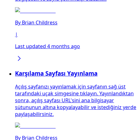
By
Brian Childress
|
Last updated 4 months ago
Karşılama Sayfası Yayınlama
Açılış sayfanızı yayınlamak için sayfanın sağ üst
tarafındaki uçak simgesine tıklayın. Yayınlandıktan
sonra, açılış sayfası URL'sini ana bilgisayar
sütununun altına kopyalayabilir ve istediğiniz yerde
paylaşabilirsiniz.
By
Brian Childress