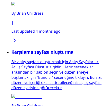
By
Brian Childress
|
Last updated 4 months ago
Karşılama sayfası oluşturma
Bir açılış sayfası oluşturmak için Açılış Sayfaları ->
Açılış Sayfası Oluştur'a gidin. Hazır seçenekler
arasından bir şablon seçin ve düzenlemeye
başlamak için “Bunu al” seçeneğine tıklayın. Bu sizi,
düzeni ve içeriği özelleştirebileceğiniz açılış sayfası
düzenleyicisine götürecektir.
By
Brian Childress