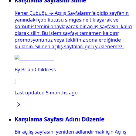
Karşılama Sayfasını Silme
Kenar Çubuğu → Açılış Sayfalarım'a gidip sayfanın
yanındaki çöp kutusu simgesine tıklayarak ve
komut istemini onaylayarak bir açılış sayfasını kalıcı
olarak silin. Bu işlem sayfayı tamamen kaldırır,
promosyonunuz veya teklifiniz sona erdiğinde
kullanın. Silinen açılış sayfaları geri yüklenemez.
By
Brian Childress
|
Last updated 5 months ago
Karşılama Sayfası Adını Düzenle
Bir açılış sayfasını yeniden adlandırmak için Açılış