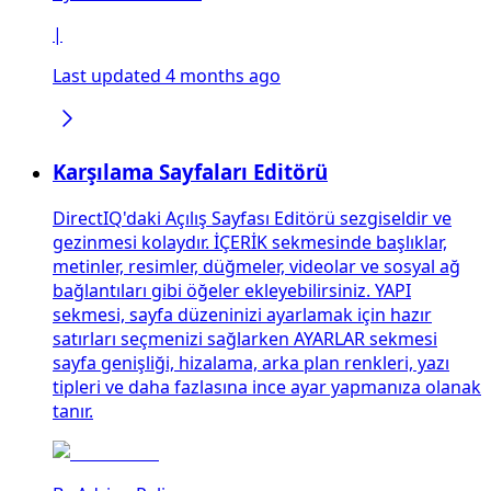
|
Last updated 4 months ago
Karşılama Sayfaları Editörü
DirectIQ'daki Açılış Sayfası Editörü sezgiseldir ve
gezinmesi kolaydır. İÇERİK sekmesinde başlıklar,
metinler, resimler, düğmeler, videolar ve sosyal ağ
bağlantıları gibi öğeler ekleyebilirsiniz. YAPI
sekmesi, sayfa düzeninizi ayarlamak için hazır
satırları seçmenizi sağlarken AYARLAR sekmesi
sayfa genişliği, hizalama, arka plan renkleri, yazı
tipleri ve daha fazlasına ince ayar yapmanıza olanak
tanır.