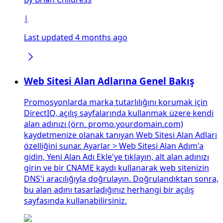
|
Last updated 4 months ago
Web Sitesi Alan Adlarına Genel Bakış
Promosyonlarda marka tutarlılığını korumak için
DirectIQ, açılış sayfalarında kullanmak üzere kendi
alan adınızı (örn. promo.yourdomain.com)
kaydetmenize olanak tanıyan Web Sitesi Alan Adları
özelliğini sunar. Ayarlar > Web Sitesi Alan Adım'a
gidin, Yeni Alan Adı Ekle'ye tıklayın, alt alan adınızı
girin ve bir CNAME kaydı kullanarak web sitenizin
DNS'i aracılığıyla doğrulayın. Doğrulandıktan sonra,
bu alan adını tasarladığınız herhangi bir açılış
sayfasında kullanabilirsiniz.