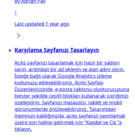
By
Adrian Pali
|
Last updated 1 year ago
Karşılama Sayfanızı Tasarlayın
Açılış sayfanızı tasarlamak için hazır bir şablon
seçin, ardından bir ad ekleyin ve alan adını seçin.
İsteğe bağlı olarak Google Analytics izleme
kodunuzu ekleyebilirsiniz. Açılış Sayfası
Düzenleyicisinde, e-posta şablonu oluşturucusuna
benzer şekilde çeşitli blokları kullanarak içeriğinizi
özelleştirin. Sayfanızı masaüstü, tablet ve mobil
görünümlerde önizleyebilirsiniz. Tasarımdan
memnun kaldığınızda, açılış sayfanızı yayınlamak
üzere son haline getirmek için “Kaydet ve Çık ”a
tıklayın.