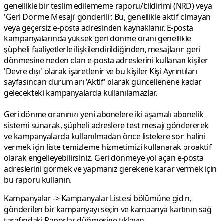
genellikle bir teslim edilememe raporu/bildirimi (NRD) veya
'Geri Dönme Mesajı' gönderilir. Bu, genellikle aktif olmayan
veya geçersiz e-posta adresinden kaynaklanır. E-posta
kampanyalarında yüksek geri dönme oranı genellikle
şüpheli faaliyetlerle ilişkilendirildiğinden, mesajların geri
dönmesine neden olan e-posta adreslerini kullanan kişiler
'Devre dışı' olarak işaretlenir ve bu kişiler, Kişi Ayrıntıları
sayfasından durumları 'Aktif' olarak güncellenene kadar
gelecekteki kampanyalarda kullanılamazlar.
Geri dönme oranınızı yeni abonelere iki aşamalı abonelik
sistemi sunarak, şüpheli adreslere test mesajı göndererek
ve kampanyalarda kullanılmadan önce listelere son halini
vermek için liste temizleme hizmetimizi kullanarak proaktif
olarak engelleyebilirsiniz. Geri dönmeye yol açan e-posta
adreslerini görmek ve yapmanız gerekene karar vermek için
bu raporu kullanın.
Kampanyalar
->
Kampanyalar Listesi
bölümüne gidin,
gönderilen bir kampanyayı seçin ve kampanya kartının sağ
tarafındaki
Raporlar
düğmesine tıklayın.