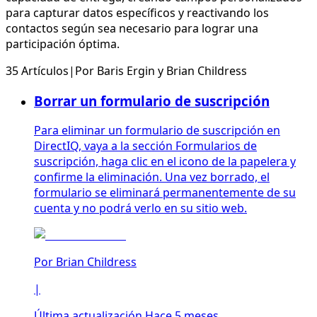
para capturar datos específicos y reactivando los
contactos según sea necesario para lograr una
participación óptima.
35 Artículos
|
Por
Baris Ergin
y
Brian Childress
Borrar un formulario de suscripción
Para eliminar un formulario de suscripción en
DirectIQ, vaya a la sección Formularios de
suscripción, haga clic en el icono de la papelera y
confirme la eliminación. Una vez borrado, el
formulario se eliminará permanentemente de su
cuenta y no podrá verlo en su sitio web.
Por
Brian Childress
|
Última actualización Hace 5 meses