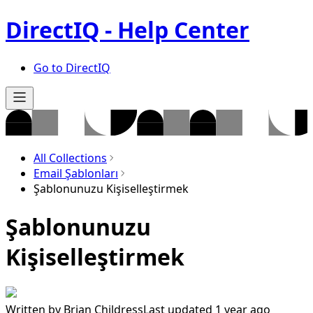
DirectIQ - Help Center
Go to DirectIQ
All Collections
Email Şablonları
Şablonunuzu Kişiselleştirmek
Şablonunuzu
Kişiselleştirmek
Written by
Brian Childress
Last updated 1 year ago