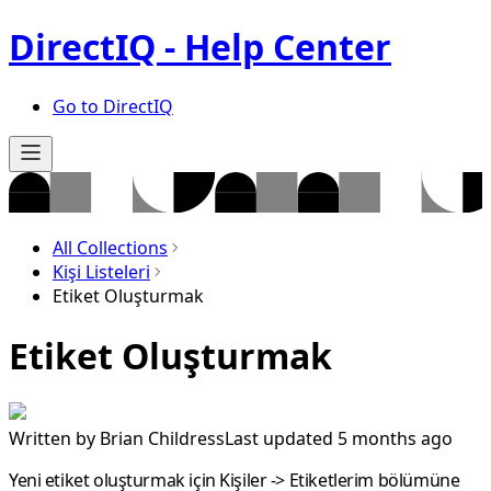
DirectIQ - Help Center
Go to DirectIQ
All Collections
Kişi Listeleri
Etiket Oluşturmak
Etiket Oluşturmak
Written by
Brian Childress
Last updated 5 months ago
Yeni etiket oluşturmak için
Kişiler
->
Etiketlerim
bölümüne