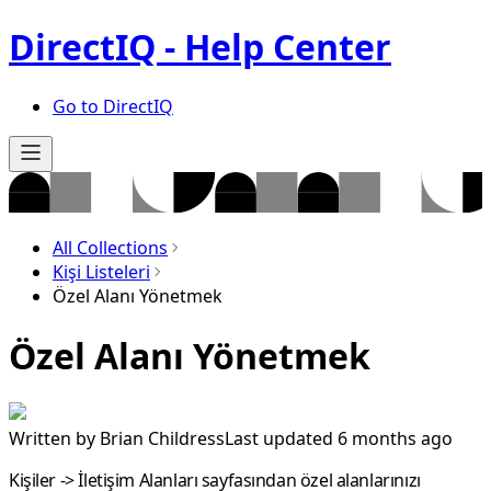
DirectIQ - Help Center
Go to DirectIQ
All Collections
Kişi Listeleri
Özel Alanı Yönetmek
Özel Alanı Yönetmek
Written by
Brian Childress
Last updated 6 months ago
Kişiler
->
İletişim Alanları
sayfasından özel alanlarınızı