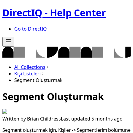
DirectIQ - Help Center
Go to DirectIQ
All Collections
Kişi Listeleri
Segment Oluşturmak
Segment Oluşturmak
Written by
Brian Childress
Last updated 5 months ago
Segment oluşturmak için,
Kişiler
->
Segmentlerim
bölümüne